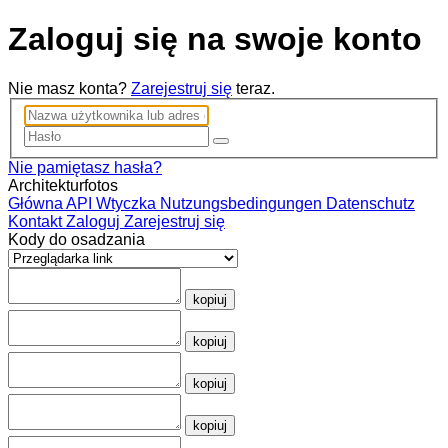
Zaloguj się na swoje konto
Nie masz konta?
Zarejestruj się
teraz.
Nie pamiętasz hasła?
Architekturfotos
Główna
API
Wtyczka
Nutzungsbedingungen
Datenschutz
Kontakt
Zaloguj
Zarejestruj się
Kody do osadzania
kopiuj
kopiuj
kopiuj
kopiuj