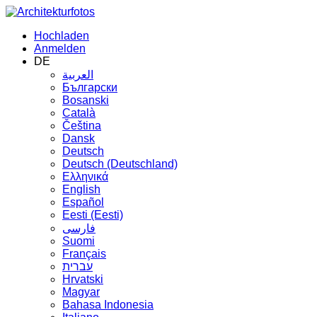
Hochladen
Anmelden
DE
العربية
Български
Bosanski
Сatalà
Čeština
Dansk
Deutsch
Deutsch (Deutschland)
Ελληνικά
English
Español
Eesti (Eesti)
فارسی
Suomi
Français
עברית
Hrvatski
Magyar
Bahasa Indonesia