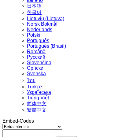
Italiano
日本語
한국어
Lietuvių (Lietuva)
‪Norsk Bokmål‬
Nederlands
Polski
Português
Português (Brasil)
Română
Русский
Slovenčina
Српски
Svenska
ไทย
Türkçe
Українська
Tiếng Việt
简体中文
繁體中文
Embed-Codes